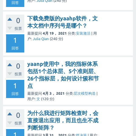
用户:
Julia Qian
(
240
分)
回答
下载免费版的yaahp软件，文
0
本文档中序列号是哪个？
投票
最新提问
4月 19， 2021
分类:
安装激活
|
用
1
户:
Julia Qian
(
240
分)
回答
yaanp使用中，我的指标体系
0
包括1个总体层、5个准则层、
投票
26个指标层，如何设计簇和节
1
点
最新提问
4月 3， 2021
分类:
层次模型构造
|
回答
用户:
文
(
120
分)
为什么我进行矩阵检查时，会
0
直接退出应用，而且也生不成
投票
判断矩阵？
1
最新提问
3月 31， 2021
分类:
群决策
|
用户: