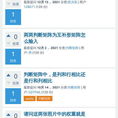
最新提问
12月 15， 2021
分类:
群决策
|
用户:
投票
12B071
(
120
分)
1
回答
两两判断矩阵为互补形矩阵怎
0
么输入
投票
最新提问
12月 2， 2021
分类:
判断矩阵
|
用
1
户:
周
(
120
分)
回答
判断矩阵中，是列和行相比还
0
是行和列相比
投票
最新提问
10月 14， 2021
分类:
判断矩阵
|
用
1
户:
GZYTWL
(
120
分)
yaahp
判断矩阵
回答
请问这两张照片中的权重就是
0