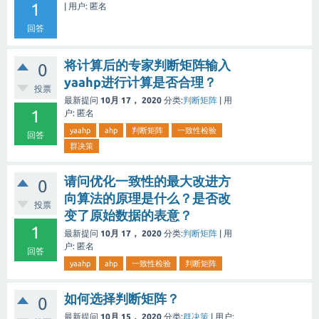
1
|
用户:
匿名
回答
将计算后的专家判断矩阵输入
0
yaahp进行计算是否合理？
投票
最新提问
10月 17， 2020
分类:
判断矩阵
|
用
1
户:
匿名
yaahp
ahp
判断矩阵
一致性检验
回答
群决策
请问优化一致性的最大改进方
0
向算法的原理是什么？是否改
投票
变了原始数据的表意？
1
最新提问
10月 17， 2020
分类:
判断矩阵
|
用
户:
匿名
回答
yaahp
ahp
一致性检验
判断矩阵
如何选择判断矩阵？
0
最新提问
10月 15， 2020
分类:
群决策
|
用户: