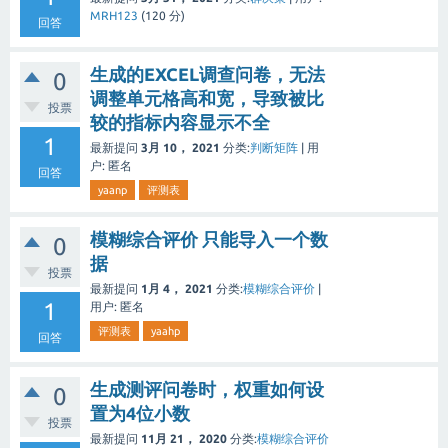
MRH123
(
120
分)
回答
生成的EXCEL调查问卷，无法
0
调整单元格高和宽，导致被比
投票
较的指标内容显示不全
1
最新提问
3月 10， 2021
分类:
判断矩阵
|
用
户:
匿名
回答
yaanp
评测表
模糊综合评价 只能导入一个数
0
据
投票
最新提问
1月 4， 2021
分类:
模糊综合评价
|
1
用户:
匿名
评测表
yaahp
回答
生成测评问卷时，权重如何设
0
置为4位小数
投票
最新提问
11月 21， 2020
分类:
模糊综合评价