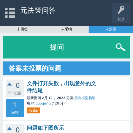
元决策问答
登录
未回答
未采纳
未投票
提问
答案未投票的问题
文件打开失败，出现意外的文
0
件结尾
投票
最新提问
2月 12， 2022
分类:
层次模型构造
|
1
用户:
guoqiang
(
120
分)
yaahp
回答
问题如下图所示
0