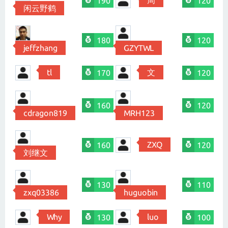
周
190
120
闲云野鹤
180
120
jeffzhang
GZYTWL
tl
文
170
120
160
120
cdragon819
MRH123
ZXQ
160
120
刘继文
130
110
zxq03386
huguobin
Why
luo
130
100