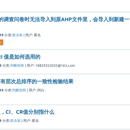
版本的调查问卷时无法导入到原AHP文件里，会导入到新建一
19
分类:
群决策
|
用户:
匿名
p
RI 值是如何选用的
9
分类:
判断矩阵
|
用户:
18829352035@163.com
没有层次总排序的一致性检验结果
19
分类:
判断矩阵
|
用户:
阿白
，CI、CR值分别指什么
9
分类:
群决策
|
用户:
匿名