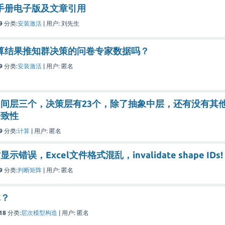
用手册电子版及文章引用
9
分类:
安装激活
|
用户:
刘先生
计算结果推知群决策的问卷专家数据吗？
9
分类:
安装激活
|
用户:
匿名
间层三个，决策层有23个，除了抽象中层，还有没有其
一致性
9
分类:
计算
|
用户:
匿名
错误，Excel文件格式混乱，invalidate shape IDs!
9
分类:
判断矩阵
|
用户:
匿名
体？
18
分类:
层次模型构造
|
用户:
匿名