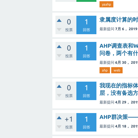
yaahp
隶属度计算的
0
1
最新提问
7月 6， 2019
投票
回答
AHP调查表和
0
1
问卷，两个有
投票
回答
最新提问
6月 30， 201
ahp
web
我现在的指标体
0
1
层，没有备选
投票
回答
最新提问
4月 29， 201
AHP群决策—
+1
1
最新提问
4月 18， 201
投票
回答