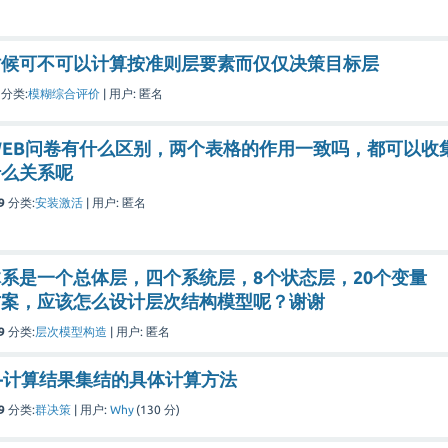
时候可不可以计算按准则层要素而仅仅决策目标层
分类:
模糊综合评价
|
用户:
匿名
WEB问卷有什么区别，两个表格的作用一致吗，都可以收
什么关系呢
9
分类:
安装激活
|
用户:
匿名
系是一个总体层，四个系统层，8个状态层，20个变量
方案，应该怎么设计层次结构模型呢？谢谢
9
分类:
层次模型构造
|
用户:
匿名
—计算结果集结的具体计算方法
9
分类:
群决策
|
用户:
Why
(
130
分)