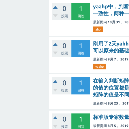
yaahp中，
0
1
一致性，两种
投票
回答
最新提问
10月 31， 20
ahp
刚用了2天ya
0
1
可以原来的基
投票
回答
最新提问
9月 7， 2019
yaahp
在输入判断矩
0
1
的值的位置都是
投票
回答
矩阵的值是不
最新提问
8月 23， 201
标准版专家数
0
1
最新提问
8月 5， 2019
投票
回答