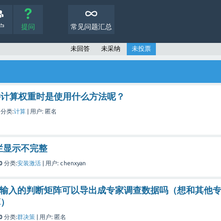
户
提问
常见问题汇总
未回答
未采纳
未投票
件计算权重时是使用什么方法呢？
分类:
计算
|
用户:
匿名
具栏显示不完整
0
分类:
安装激活
|
用户:
chenxyan
已经输入的判断矩阵可以导出成专家调查数据吗（想和其他
算）
0
分类:
群决策
|
用户:
匿名