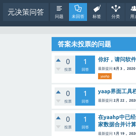
元决策问答
问题
未回答
标签
分类
用
答案未投票的问题
你好，请问软
0
1
最新提问
8月 3， 2020
投票
回答
yaahp
yaap界面工
0
1
最新提问
2月 22， 202
投票
回答
在yaahp中
0
1
家数据合并计
投票
回答
最新提问
1月 19， 202