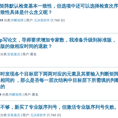
判断矩阵默认检查基本一致性，但选项中还可以选择检查次
一致性具体是什么含义呢？
19
分类:
判断矩阵
|
用户:
元决策软件
(
7,760
分)
hhp写论文，导师要求增加专家数，我准备升级到标准版，
础版的做相应时间的退款？
分类:
安装激活
|
用户:
匿名
阵时发现各个目标层下两两对应的元素及其要输入判断矩
相同的 ，那么是否每一层次结构中目标层下所需填的判
同的
9
分类:
判断矩阵
|
用户:
匿名
量不够，新买了专业版序列号，但激活专业版序列号失败
分类:
安装激活
|
用户:
元决策软件
(
7,760
分)