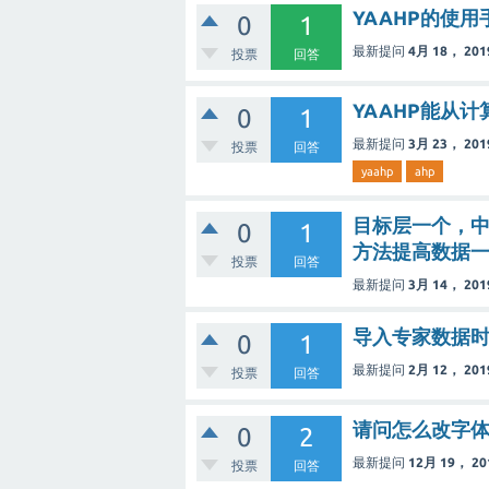
YAAHP的使
0
1
最新提问
4月 18， 201
投票
回答
YAAHP能从
0
1
最新提问
3月 23， 201
投票
回答
yaahp
ahp
目标层一个，中
0
1
方法提高数据
投票
回答
最新提问
3月 14， 201
导入专家数据时显示
0
1
最新提问
2月 12， 201
投票
回答
请问怎么改字
0
2
最新提问
12月 19， 20
投票
回答