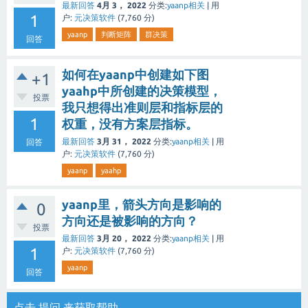
最新回答
4月 3， 2022
分类:
yaanp相关
|
用
1
户:
元决策软件
(
7,760
分)
yaanp
判断矩阵
群决策
回答
如何在yaanp中创建如下图
+1
yaahp中所创建的决策模型，
投票
我只想得出准则层和指标层的
1
权重，没有方案层指标。
最新回答
3月 31， 2022
分类:
yaanp相关
|
用
回答
户:
元决策软件
(
7,760
分)
yaanp
yaahp
yaanp里，箭头方向是影响的
0
方向还是被影响的方向？
投票
最新回答
3月 20， 2022
分类:
yaanp相关
|
用
1
户:
元决策软件
(
7,760
分)
yaanp
回答
点击
提问
来获取帮助。