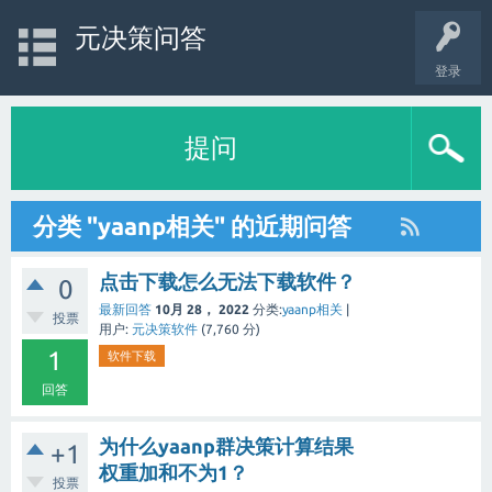
元决策问答
登录
提问
分类 "yaanp相关" 的近期问答
点击下载怎么无法下载软件？
0
最新回答
10月 28， 2022
分类:
yaanp相关
|
投票
用户:
元决策软件
(
7,760
分)
1
软件下载
回答
为什么yaanp群决策计算结果
+1
权重加和不为1？
投票