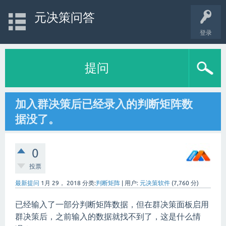
元决策问答
登录
提问
加入群决策后已经录入的判断矩阵数
据没了。
0
投票
最新提问
1月 29， 2018
分类:
判断矩阵
|
用户:
元决策软件
(
7,760
分)
已经输入了一部分判断矩阵数据，但在群决策面板启用
群决策后，之前输入的数据就找不到了，这是什么情