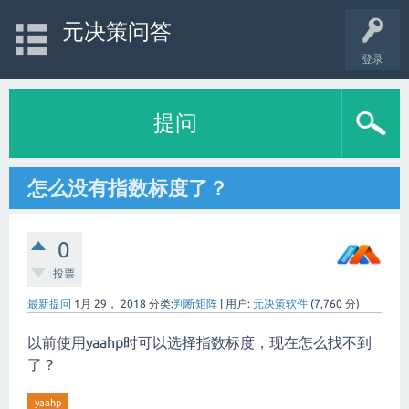
元决策问答
登录
提问
怎么没有指数标度了？
0
投票
最新提问
1月 29， 2018
分类:
判断矩阵
|
用户:
元决策软件
(
7,760
分)
以前使用yaahp时可以选择指数标度，现在怎么找不到
了？
yaahp